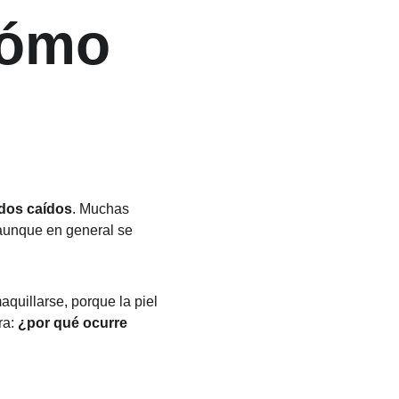
cómo 
dos caídos
. Muchas 
aunque en general se 
quillarse, porque la piel 
a: 
¿por qué ocurre 