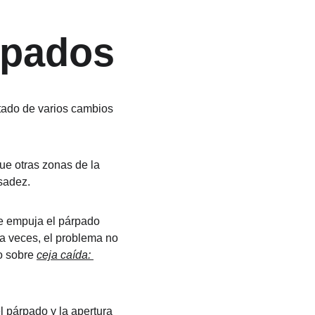
rpados
tado de varios cambios 
que otras zonas de la 
sadez.
e empuja el párpado 
a veces, el problema no 
o sobre 
ceja caída: 
l párpado y la apertura 