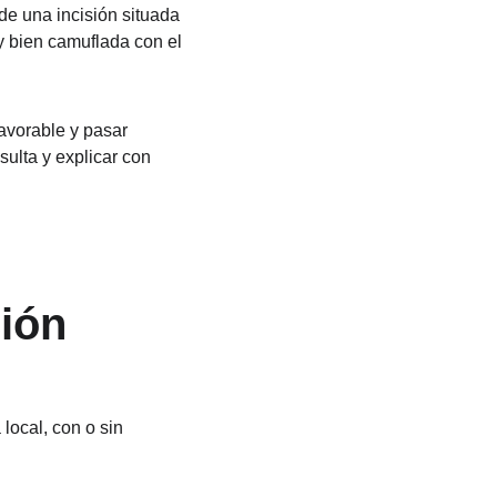
 de una incisión situada 
y bien camuflada con el 
avorable y pasar 
ulta y explicar con 
ción
 local, con o sin 