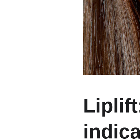
Liplif
indic