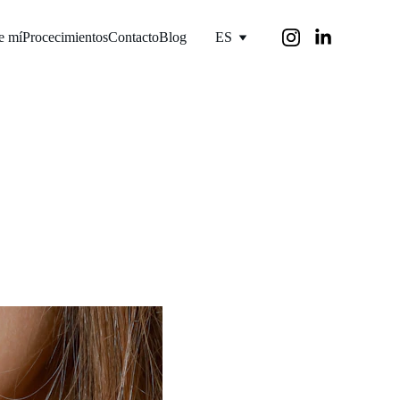
e mí
Procecimientos
Contacto
Blog
ES