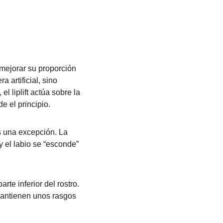
 mejorar su proporción 
 artificial, sino 
el liplift actúa sobre la 
e el principio.
s una excepción. La 
y el labio se “esconde” 
rte inferior del rostro. 
mantienen unos rasgos 